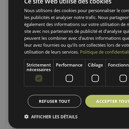
Ce site Web utilise des cookies
Nous utilisons des cookies pour personnaliser le con
les publicités et analyser notre trafic. Nous partageo
également des informations sur votre utilisation de 
site avec nos partenaires de publicité et d'analyse qu
peuvent les combiner avec d'autres informations qu
leur avez fournies ou qu'ils ont collectées lors de vot
utilisation de leurs services.
Politique de confidential
Enotécnica 2024
Strictement
Performance
Ciblage
Fonctionn
nécessaires
7 - 8 FéV
Lire la suite
REFUSER TOUT
ACCEPTER TOU
AFFICHER LES DÉTAILS