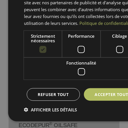
site avec nos partenaires de publicité et d'analyse qu
peuvent les combiner avec d'autres informations qu
leur avez fournies ou qu'ils ont collectées lors de vot
utilisation de leurs services.
Politique de confidential
Strictement
Performance
Ciblage
nécessaires
Fonctionnalité
REFUSER TOUT
ACCEPTER TOU
Confinement et stockage des
AFFICHER LES DÉTAILS
déchets dangereux
®
ECODEPUR
OILSAFE