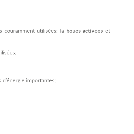
us couramment utilisées: la
boues activées
et
lisées;
 d’énergie importantes;