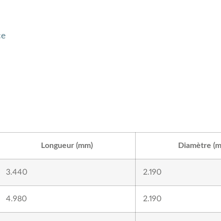
Longueur (mm)
Diamètre (
3.440
2.190
4.980
2.190