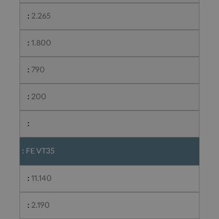
2.265
1.800
790
200
FE VT35
11.140
2.190