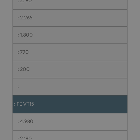
2.190
2.265
1.800
790
200
FE VT15
4.980
2.190