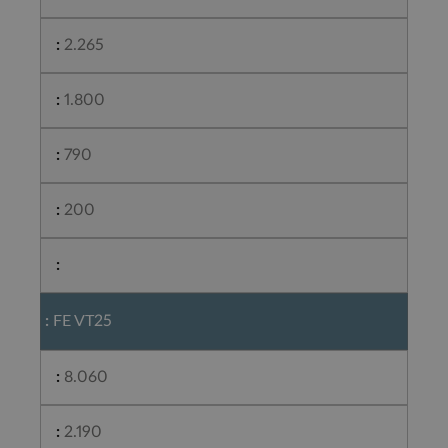
2.265
1.800
790
200
FE VT25
8.060
2.190