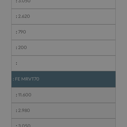
3.050
2.620
790
200
FE MRVT70
11.600
2.980
3.050