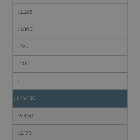
2.265
1.800
790
200
FE VT30
9.600
2.190