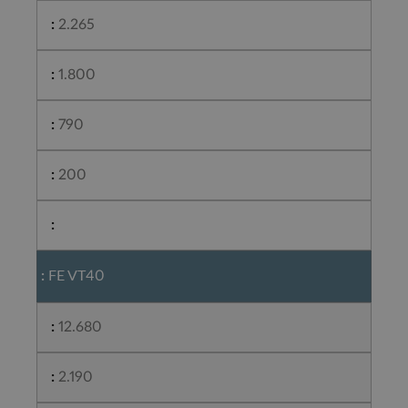
2.265
1.800
790
200
FE VT40
12.680
2.190