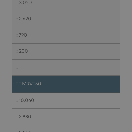
3.050
2.620
790
200
FE MRVT60
10.060
2.980