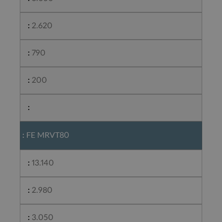
2.620
790
200
FE MRVT80
13.140
2.980
3.050