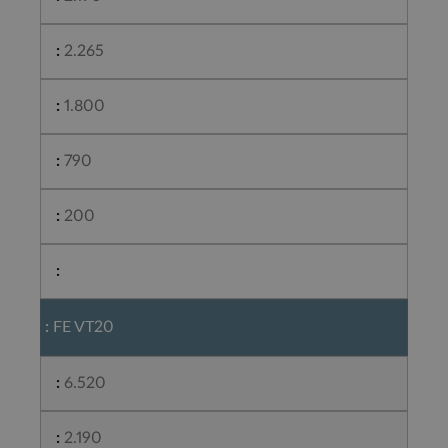
2.265
1.800
790
200
FE VT20
6.520
2.190