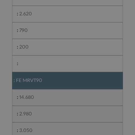
2.620
790
200
FE MRVT90
14.680
2.980
3.050