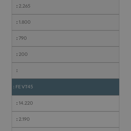
2.265
1.800
790
200
FE VT45
14.220
2.190