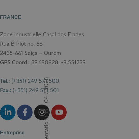
FRANCE
Zone industrielle Casal dos Frades
Rua B Plot no. 68
2435-661 Seiça – Ourém
GPS Coord :
39.690828, -8.551239
Examen de la documentation : 15 / 04 / 2026
Tel.:
(+351) 249 571 500
Fax.:
(+351) 249 571 501
Entreprise