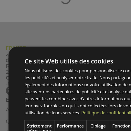
FRANCE
Zone industrielle Casal
Tel.:
(+351) 249 571 500
Ce site Web utilise des cookies
dos Frades
Fax.:
(+351) 249 571
Rua B Plot no. 68
501
Nous utilisons des cookies pour personnaliser le con
2435-661 Seiça – Ourém
les publicités et analyser notre trafic. Nous partageo
GPS Coord :
39.690828,
-8.551239
également des informations sur votre utilisation de 
site avec nos partenaires de publicité et d'analyse qu
peuvent les combiner avec d'autres informations qu
ENTREPRISE
leur avez fournies ou qu'ils ont collectées lors de vot
À PROPOS DE NOUS
utilisation de leurs services.
Politique de confidential
QUALITÉ ET ENVIRONNEMENT
Strictement
Performance
Ciblage
Fonction
nécessaires