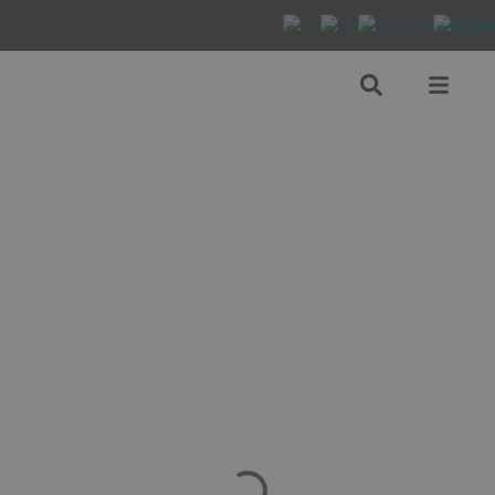
Consultez certaines de
nos references!